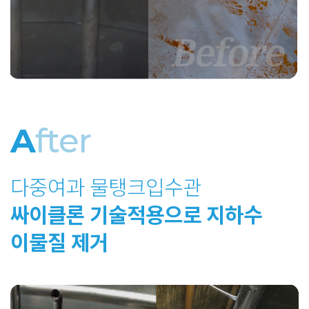
A
fter
다중여과 물탱크입수관
싸이클론 기술적용으로 지하수
이물질 제거