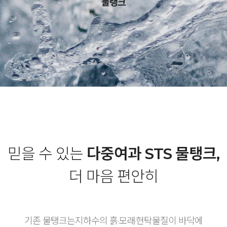
물탱크
믿을 수 있는
다중여과 STS 물탱크,
더 마음 편안히
기존 물탱크는지하수의 흙·모래·현탁물질이 바닥에