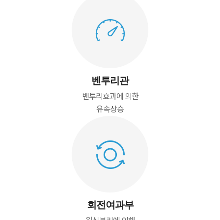
벤투리관
벤투리효과에 의한
유속상승
회전여과부