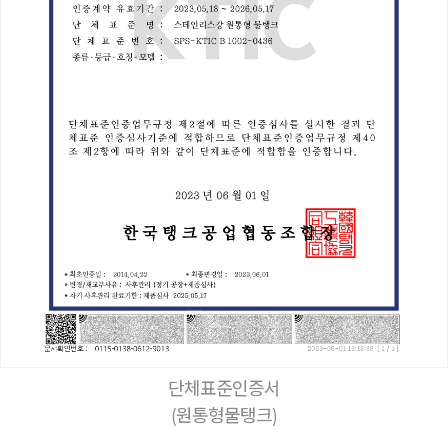
단체표준인증서
(원통형물탱크)