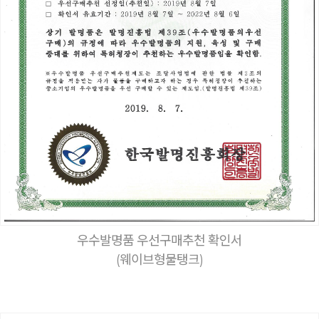
우수발명품 우선구매추천 확인서
(웨이브형물탱크)