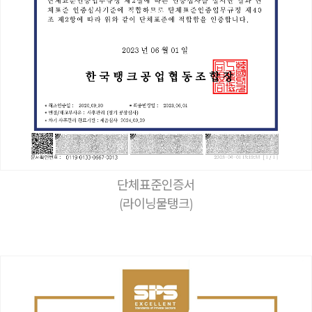
단체표준인증서
(라이닝물탱크)