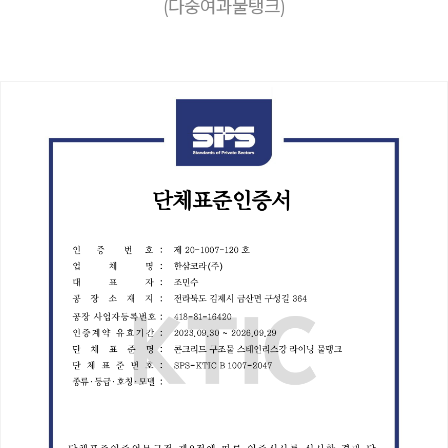
(다중여과물탱크)