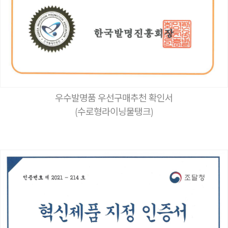
우수발명품 우선구매추천 확인서
(수로형라이닝물탱크)