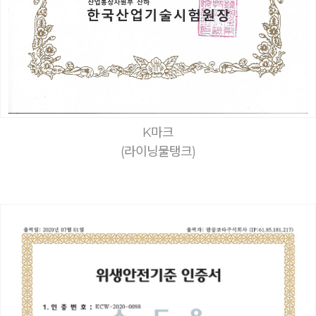
K마크
(라이닝물탱크)