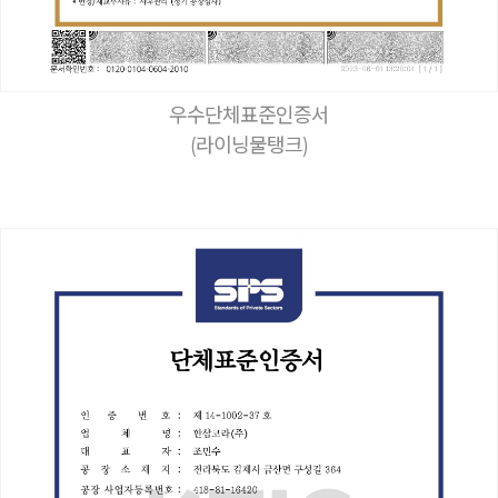
우수단체표준인증서
(라이닝물탱크)