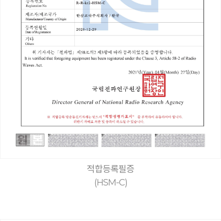
적합등록필증
(HSM-C)