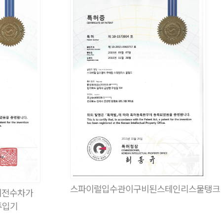
스파이럴입수관이구비된스테인리스물탱크
회전수차가
투입기