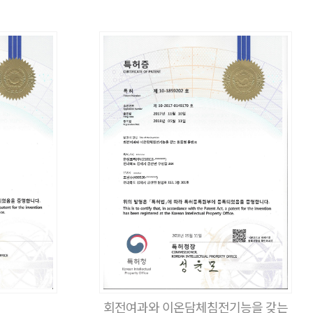
회전여과와 이온담체침전기능을 갖는