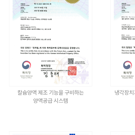
칼슘양액 제조 기능을 구비하는
냉각장치
양액공급 시스템