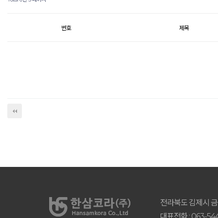
번호
제목
전라북도 김제시 금산
대표전화 : 063-544